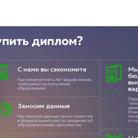
упить диплом?
С нами вы сэкономите
Мы
бю
Как минимум пять лет вашей жизни,
вы
требуемых на получение
ва
образования.
Перв
типо
Заносим данные
деше
блан
Мы заносим данные своих клиентов
печа
в федеральный реестр сведений об
от н
образовательных документах.