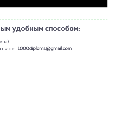
бым удобным способом:
ква)
й почты:
1000diploms@gmail.com