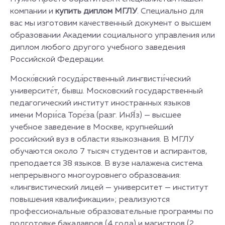
компании и
купить диплом МГЛУ
. Специально для
вас мы изготовим качественный документ о высшем
образовании Академии социального управления или
диплом любого другого учебного заведения
Российской Федерации.
Моско́вский госуда́рственный лингвисти́ческий
университе́т, бывш. Московский государственный
педагогический институт иностранных языков
имени Мори́са Торе́за (разг. ИнЯ́з) — высшее
учебное заведение в Москве, крупнейший
российский вуз в области языкознания. В МГЛУ
обучаются около 7 тысяч студентов и аспирантов,
преподается 38 языков. В вузе налажена система
непрерывного многоуровнего образования:
«лингвистический лицей — университет — институт
повышения квалификации»; реализуются
профессиональные образовательные программы по
подготовке бакалавров (4 года) и магистров (2