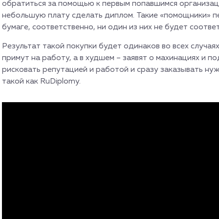
обратиться за помощью к первым попавшимся организац
небольшую плату сделать диплом. Такие «помощники» 
бумаге, соответственно, ни один из них не будет соотв
Результат такой покупки будет одинаков во всех случаях
примут на работу, а в худшем – заявят о махинациях и 
рисковать репутацией и работой и сразу заказывать н
такой как RuDiplomy.