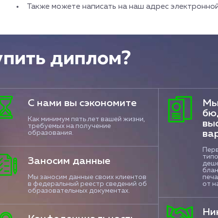
Также можете написать на наш адрес электронно
упить диплом?
С нами вы сэкономите
Мы
бю
Как минимум пять лет вашей жизни,
вы
требуемых на получение
ва
образования.
Перв
типо
Заносим данные
деше
блан
Мы заносим данные своих клиентов
печа
в федеральный реестр сведений об
от н
образовательных документах.
Ни