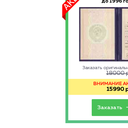
до 1996 г
Заказать оригинал
18000
р
ВНИМАНИЕ АКЦ
15990
р