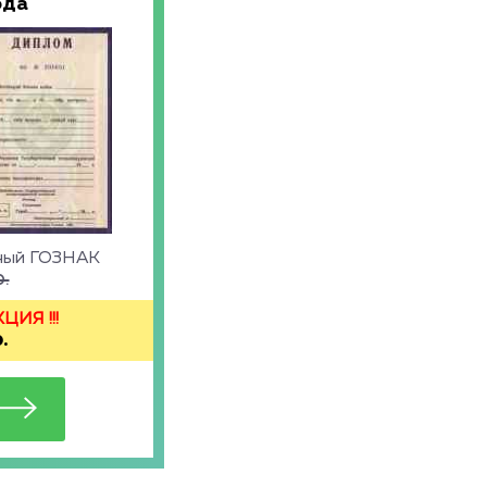
ода
ьный ГОЗНАК
.
ИЯ !!!
.