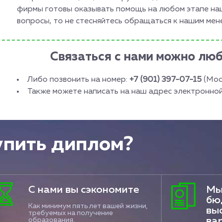
фирмы готовы оказывать помощь на любом этапе наш
вопросы, то не стесняйтесь обращаться к нашим ме
Связаться с нами можно лю
Либо позвонить на номер:
+7 (901) 397-07-15
(Мос
Также можете написать на наш адрес электронно
упить диплом?
С нами вы сэкономите
Мы
бю
Как минимум пять лет вашей жизни,
вы
требуемых на получение
ва
образования.