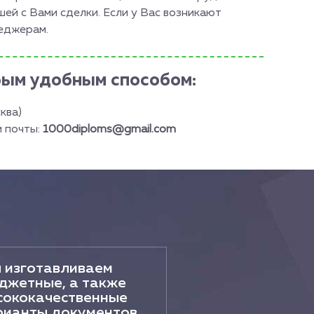
ей с Вами сделки. Если у Вас возникают
неджерам.
бым удобным способом:
ква)
й почты:
1000diploms@gmail.com
 изготавливаем
джетные, а также
сококачественные
рианты документов