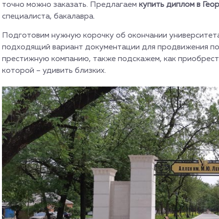
точно можно заказать. Предлагаем
купить диплом в Гео
специалиста, бакалавра.
Подготовим нужную корочку об окончании университета
подходящий вариант документации для продвижения по 
престижную компанию, также подскажем, как приобрест
которой – удивить близких.