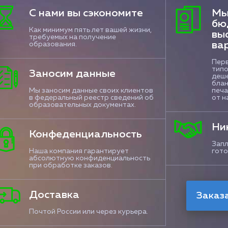
С нами вы сэкономите
Мы
бю
Как минимум пять лет вашей жизни,
вы
требуемых на получение
ва
образования.
Перв
типо
Заносим данные
деше
блан
Мы заносим данные своих клиентов
печа
в федеральный реестр сведений об
от н
образовательных документах.
Ни
Конфеденциальность
Запл
Наша компания гарантирует
гото
абсолютную конфиденциальность
при обработке заказов.
Доставка
Почтой России или через курьера.